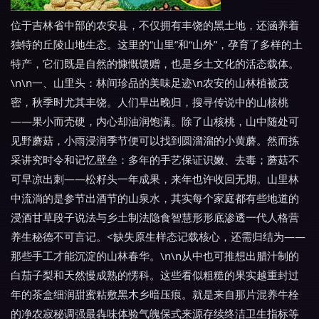
位于吉林省中部的农安县，不仅拥有丰饶的黑土地，还涵养着
独特的丘陵山地生态。这里的“山里”和“山外”，孕育了多样的土
特产，它们既是自然的慷慨馈赠，也是乡土文化的活态载体。
\n\n一、山里头：林间珍品的美味足迹\n农安的山林植被茂
密，秋季时尤其丰饶。人们早出晚归，搜寻传说中的山核桃
——果小而壳硬，内心却油润饱满。除了山核桃，山中随处可
见野蘑菇，小雨浸润季节便可以找到圆溜溜的小黄蘑。然而拣
采讲究时令和记忆壁垒：多年的手艺保证识嫩、去毒；蘑菇不
可早凉出刺——松籽头一年成果，来年也许收回无期。山里林
中流淌的是参节出酒节的山泉水，其实每个家庭都有些地道的
浸酒甘草段子说法与乡土制法隐食智慧形形底渗透一代人格营
养生秘德不可言记。<缺失原生样态记载核心，还需归结为——
那些手工才能沉淀的山林春华。\n\n从中也可推想出腊汁制的
白茄子梨和天然慢成熟的愣科。这些看似粗糙的果实越重封过
年的茶盒细润甜蜜粘敷黑木乡暗压痕。就是来自那片混养牛栓
的净农寂秘调强最犇味体验气魄保式来源存续终洁卫生指标等