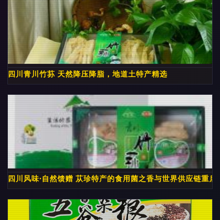
四川青川竹荪 天然降压降脂，地道土特产精选
四川风味·自然馈赠 苁珍特产的食用菌之香与世界供应链重启