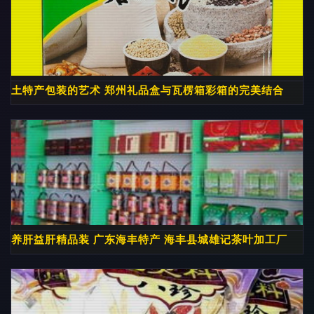
土特产包装的艺术 郑州礼品盒与瓦楞箱彩箱的完美结合
养肝益肝精品装 广东海丰特产 海丰县城雄记茶叶加工厂