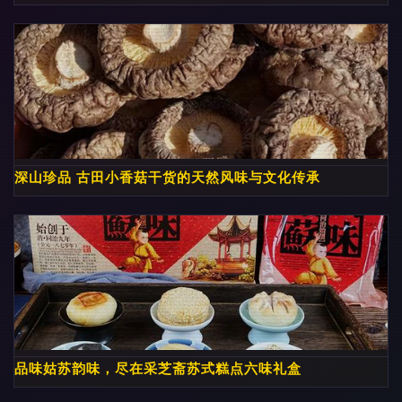
深山珍品 古田小香菇干货的天然风味与文化传承
品味姑苏韵味，尽在采芝斋苏式糕点六味礼盒