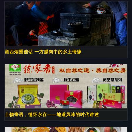
湘西烟熏佳话 一方腊肉中的乡土情缘
土物寄语，情怀永存——地道风味的时代讲述