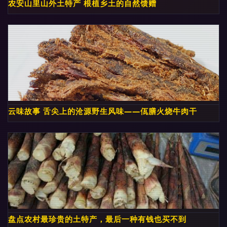
农安山里山外土特产 根植乡土的自然馈赠
云味故事 舌尖上的沧源野生风味——佤膳火烧牛肉干
盘点农村最珍贵的土特产，最后一种有钱也买不到