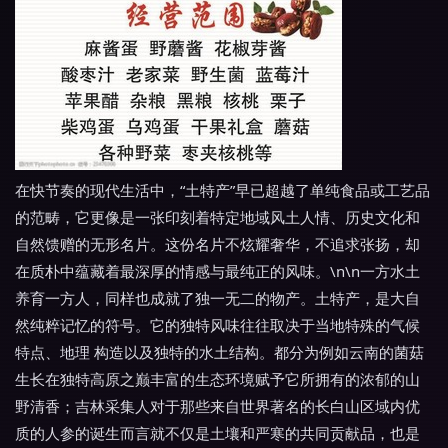
在快节奏的现代生活中，“土特产”早已超越了单纯食品或工艺品
的范畴，它更像是一张印刻着特定地域风土人情、历史文化和
自然馈赠的无形名片。这份名片不炫耀奢华，不追求张扬，却
在质朴中蕴藏着最深厚的情感与最纯正的风味。\n\n一方水土
养育一方人，同样也成就了独一无二的物产。土特产，是大自
然纯粹记忆的符号。它的独特风味往往取决于当地特殊的气候
特点、地理 构造以及独特的水土结构。都分为例如云南的菌菇
生长在独特高原之巅丰富的生态环境赋予它所拥有的浓郁的山
野清香；吉林采集人对于那些来自世界著名的长白山区域内优
质的人参的诞生而言就不仅是土壤和严寒的共同贡献品，也是